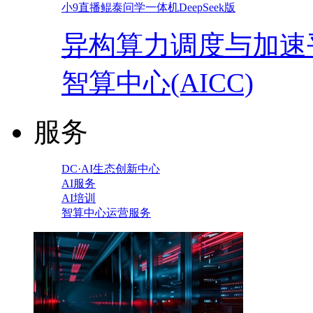
小9直播鲲泰问学一体机DeepSeek版
异构算力调度与加速
智算中心(AICC)
服务
DC·AI生态创新中心
AI服务
AI培训
智算中心运营服务